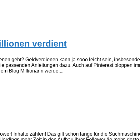
llionen verdient
enen geht? Geldverdienen kann ja sooo leicht sein, insbesond
h die passenden Anleitungen dazu. Auch auf Pinterest ploppen 
nem Blog Millionärin werde....
llower! Inhalte zählen! Das gilt schon lange für die Suchmaschi
erdings mehr Zeit in den Aufbau ihrer Follower (je mehr, desto b