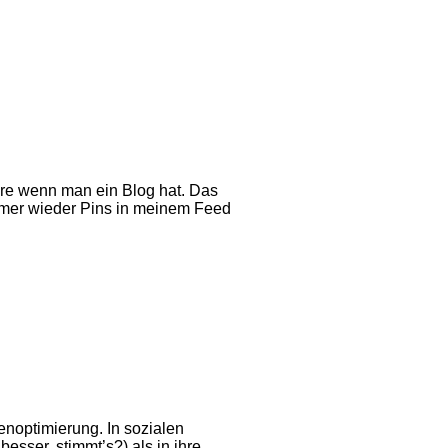
ere wenn man ein Blog hat. Das
immer wieder Pins in meinem Feed
nenoptimierung. In sozialen
esser, stimmt’s?) als in ihre