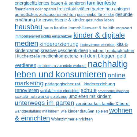
familienfeste
energieeffizientes bauen & sanieren
freizeitaktivitäten
garten neu anlegen
finanzieren oder sparen
gesunde
gemütliches zuhause einrichten
geschenke für kinder
ernährung für erwachsene & kinder
gesundes leben
hausbau
haus kaufen
immobilienwert & beleihungswert
kinder & digitale
immobilienwert richtig einschätzen
medien
kindererziehung
kita &
kinderzimmer einrichten
kreative geschenkideen
kindergarten
küchen | einbauküchen
mit dem bloggen geld
medienkompetenz
| küchenzeile
nachhaltig
verdienen
mit kindern zur miete wohnen
leben und konsumieren
online
marketing
pädagogischer rat | kindererziehung
renovieren
schule
schlafzimmer einrichten
smarthome lösungen
umziehen mit kindern
soziale netzwerke
spielzeug
unterwegs im garten
vereinbarkeit familie & beruf
wohnen
wandgestaltung mit bildern
wie kinder draußen spielen
& einrichten
Wohnzimmer einrichten