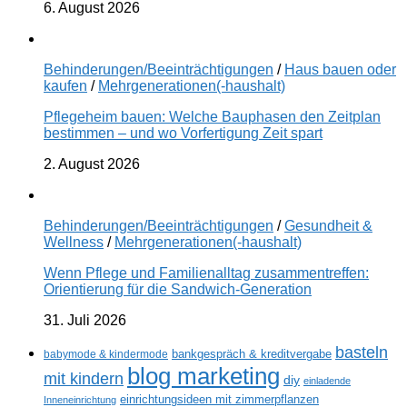
6. August 2026
Behinderungen/Beeinträchtigungen
/
Haus bauen oder
kaufen
/
Mehrgenerationen(-haushalt)
Pflegeheim bauen: Welche Bauphasen den Zeitplan
bestimmen – und wo Vorfertigung Zeit spart
2. August 2026
Behinderungen/Beeinträchtigungen
/
Gesundheit &
Wellness
/
Mehrgenerationen(-haushalt)
Wenn Pflege und Familienalltag zusammentreffen:
Orientierung für die Sandwich-Generation
31. Juli 2026
basteln
babymode & kindermode
bankgespräch & kreditvergabe
blog marketing
mit kindern
diy
einladende
einrichtungsideen mit zimmerpflanzen
Inneneinrichtung