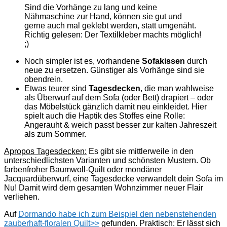
Sind die Vorhänge zu lang und keine
Nähmaschine zur Hand, können sie gut und
gerne auch mal geklebt werden, statt umgenäht.
Richtig gelesen: Der Textilkleber machts möglich!
;)
Noch simpler ist es, vorhandene
Sofakissen
durch
neue zu ersetzen. Günstiger als Vorhänge sind sie
obendrein.
Etwas teurer sind
Tagesdecken
, die man wahlweise
als Überwurf auf dem Sofa (oder Bett) drapiert – oder
das Möbelstück gänzlich damit neu einkleidet. Hier
spielt auch die Haptik des Stoffes eine Rolle:
Angerauht & weich passt besser zur kalten Jahreszeit
als zum Sommer.
Apropos Tagesdecken:
Es gibt sie mittlerweile in den
unterschiedlichsten Varianten und schönsten Mustern. Ob
farbenfroher Baumwoll-Quilt oder mondäner
Jacquardüberwurf, eine Tagesdecke verwandelt dein Sofa im
Nu! Damit wird dem gesamten Wohnzimmer neuer Flair
verliehen.
Auf
Dormando habe ich zum Beispiel den nebenstehenden
zauberhaft-floralen Quilt>>
gefunden. Praktisch: Er lässt sich