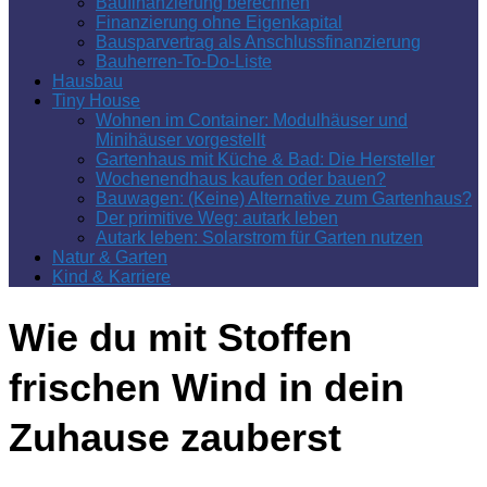
Baufinanzierung berechnen
Finanzierung ohne Eigenkapital
Bausparvertrag als Anschlussfinanzierung
Bauherren-To-Do-Liste
Hausbau
Tiny House
Wohnen im Container: Modulhäuser und
Minihäuser vorgestellt
Gartenhaus mit Küche & Bad: Die Hersteller
Wochenendhaus kaufen oder bauen?
Bauwagen: (Keine) Alternative zum Gartenhaus?
Der primitive Weg: autark leben
Autark leben: Solarstrom für Garten nutzen
Natur & Garten
Kind & Karriere
Wie du mit Stoffen
frischen Wind in dein
Zuhause zauberst