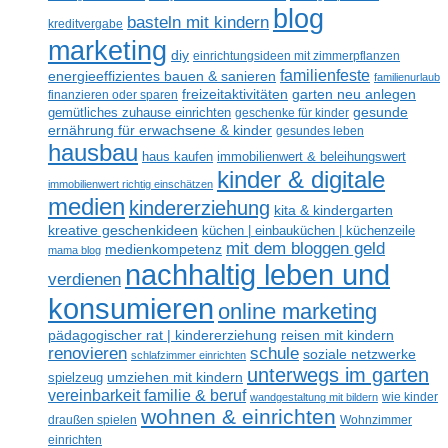
blog
basteln mit kindern
kreditvergabe
marketing
diy
einrichtungsideen mit zimmerpflanzen
familienfeste
energieeffizientes bauen & sanieren
familienurlaub
freizeitaktivitäten
garten neu anlegen
finanzieren oder sparen
gesunde
gemütliches zuhause einrichten
geschenke für kinder
ernährung für erwachsene & kinder
gesundes leben
hausbau
haus kaufen
immobilienwert & beleihungswert
kinder & digitale
immobilienwert richtig einschätzen
medien
kindererziehung
kita & kindergarten
kreative geschenkideen
küchen | einbauküchen | küchenzeile
mit dem bloggen geld
medienkompetenz
mama blog
nachhaltig leben und
verdienen
konsumieren
online marketing
reisen mit kindern
pädagogischer rat | kindererziehung
renovieren
schule
soziale netzwerke
schlafzimmer einrichten
unterwegs im garten
umziehen mit kindern
spielzeug
vereinbarkeit familie & beruf
wandgestaltung mit bildern
wie kinder
wohnen & einrichten
draußen spielen
Wohnzimmer
einrichten