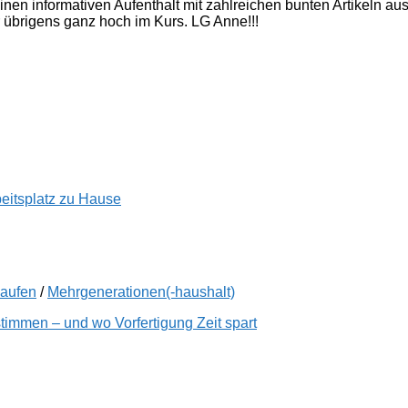
inen informativen Aufenthalt mit zahlreichen bunten Artikeln a
 übrigens ganz hoch im Kurs. LG Anne!!!
beitsplatz zu Hause
kaufen
/
Mehrgenerationen(-haushalt)
immen – und wo Vorfertigung Zeit spart