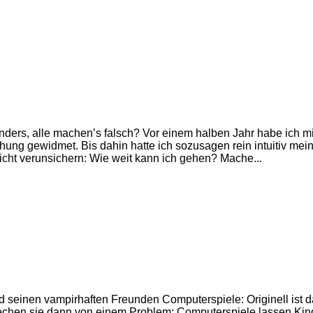
ders, alle machen’s falsch? Vor einem halben Jahr habe ich mi
g gewidmet. Bis dahin hatte ich sozusagen rein intuitiv mein
cht verunsichern: Wie weit kann ich gehen? Mache...
seinen vampirhaften Freunden Computerspiele: Originell ist d
prechen sie dann von einem Problem: Computerspiele lassen Kin