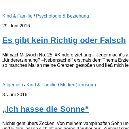
Kind & Familie
/
Psychologie & Beziehung
29. Juni 2016
Es gibt kein Richtig oder Falsch
MitmachMittwoch No. 25: #Kindererziehung – Jeder macht’s an
„Kindererziehung? –Nebensache!“ erstmals dem Thema Erziehun
so manches Mal an meine Grenzen gestoßen und ließ mich lei
Allgemein
/
Kind & Familie
/
Medien(-konsum)
8. Juni 2016
„Ich hasse die Sonne“
Nichts geht übers Zocken: Von meinem vampirhaften Sohn und 
und Eltern lassen sich oft und gerne darüber aus. Zumeist s