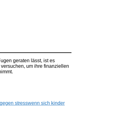
gen geraten lässt, ist es
 versuchen, um ihre finanziellen
nimmt.
 gegen stress
wenn sich kinder