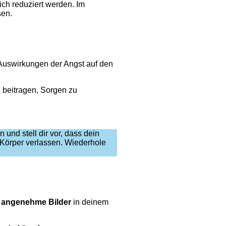
ich reduziert werden. Im
sen.
 Auswirkungen der Angst auf den
u beitragen, Sorgen zu
und stell dir vor, dass dein
 Körper verlassen. Wiederhole
,
angenehme Bilder
in deinem