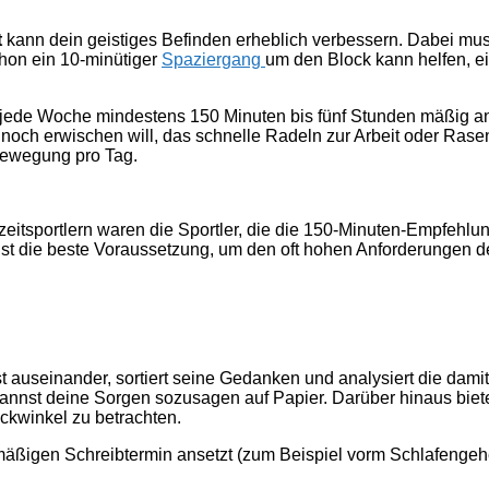
t
kann dein geistiges Befinden erheblich verbessern. Dabei mu
hon ein 10-minütiger
Spaziergang
um den Block kann helfen, 
jede Woche mindestens 150 Minuten bis fünf Stunden mäßig 
noch erwischen will, das schnelle Radeln zur Arbeit oder Rase
Bewegung pro Tag.
eitsportlern waren die Sportler, die die 150-Minuten-Empfehlun
m ist die beste Voraussetzung, um den oft hohen Anforderungen d
bst auseinander, sortiert seine Gedanken und analysiert die dam
bannst deine Sorgen sozusagen auf Papier. Darüber hinaus biete
ckwinkel zu betrachten.
elmäßigen Schreibtermin ansetzt (zum Beispiel vorm Schlafengeh