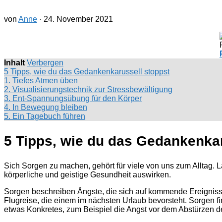
von
Anne
·
24. November 2021
Inhalt
Verbergen
5 Tipps, wie du das Gedankenkarussell stoppst
1. Tiefes Atmen üben
2. Visualisierungstechnik zur Stressbewältigung
3. Ent-Spannungsübung für den Körper
4. In Bewegung bleiben
5. Ein Tagebuch führen
5 Tipps, wie du das Gedankenkar
Sich Sorgen zu machen, gehört für viele von uns zum Alltag. 
körperliche und geistige Gesundheit auswirken.
Sorgen beschreiben Ängste, die sich auf kommende Ereigniss
Flugreise, die einem im nächsten Urlaub bevorsteht. Sorgen fi
etwas Konkretes, zum Beispiel die Angst vor dem Abstürzen 