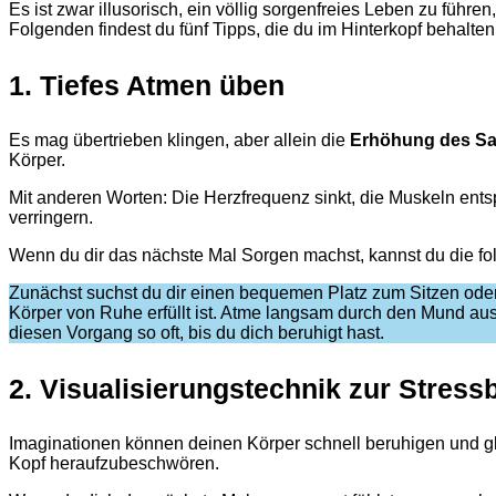
Es ist zwar illusorisch, ein völlig sorgenfreies Leben zu führ
Folgenden findest du fünf Tipps, die du im Hinterkopf behalte
1. Tiefes Atmen üben
Es mag übertrieben klingen, aber allein die
Erhöhung des Sa
Körper.
Mit anderen Worten: Die Herzfrequenz sinkt, die Muskeln ents
verringern.
Wenn du dir das nächste Mal Sorgen machst, kannst du die f
Zunächst suchst du dir einen bequemen Platz zum Sitzen oder 
Körper von Ruhe erfüllt ist. Atme langsam durch den Mund aus
diesen Vorgang so oft, bis du dich beruhigt hast.
2. Visualisierungstechnik zur Stress
Imaginationen können deinen Körper schnell beruhigen und gl
Kopf heraufzubeschwören.