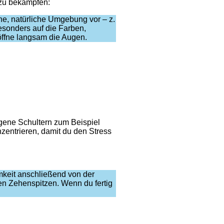
 zu bekämpfen:
che, natürliche Umgebung vor – z.
esonders auf die Farben,
öffne langsam die Augen.
gene Schultern zum Beispiel
nzentrieren, damit du den Stress
keit anschließend von der
den Zehenspitzen. Wenn du fertig