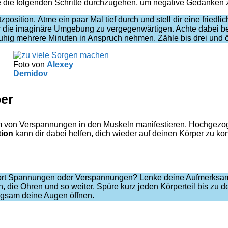
e die folgenden Schritte durchzugehen, um negative Gedanken
sition. Atme ein paar Mal tief durch und stell dir eine friedli
ir die imaginäre Umgebung zu vergegenwärtigen. Achte dabei b
uhig mehrere Minuten in Anspruch nehmen. Zähle bis drei und 
Foto von
Alexey
Demidov
per
rm von Verspannungen in den Muskeln manifestieren. Hochgezo
tion
kann dir dabei helfen, dich wieder auf deinen Körper zu ko
 dort Spannungen oder Verspannungen? Lenke deine Aufmerksam
n, die Ohren und so weiter. Spüre kurz jeden Körperteil bis zu 
ngsam deine Augen öffnen.