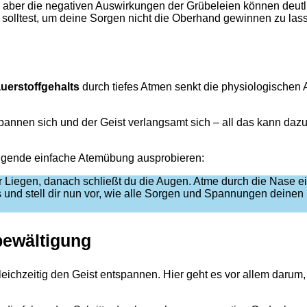
en, aber die negativen Auswirkungen der Grübeleien können deutl
n solltest, um deine Sorgen nicht die Oberhand gewinnen zu las
uerstoffgehalts
durch tiefes Atmen senkt die physiologischen
pannen sich und der Geist verlangsamt sich – all das kann daz
olgende einfache Atemübung ausprobieren:
Liegen, danach schließt du die Augen. Atme durch die Nase ein 
 und stell dir nun vor, wie alle Sorgen und Spannungen deinen
bewältigung
eichzeitig den Geist entspannen. Hier geht es vor allem darum