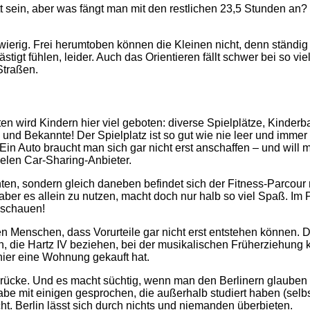
 sein, aber was fängt man mit den restlichen 23,5 Stunden an? 
wierig. Frei herumtoben können die Kleinen nicht, denn ständig
ästigt fühlen, leider. Auch das Orientieren fällt schwer bei so 
Straßen.
n wird Kindern hier viel geboten: diverse Spielplätze, Kinderb
 und Bekannte! Der Spielplatz ist so gut wie nie leer und imme
t. Ein Auto braucht man sich gar nicht erst anschaffen – und will
vielen Car-Sharing-Anbieter.
, sondern gleich daneben befindet sich der Fitness-Parcour mi
aber es allein zu nutzen, macht doch nur halb so viel Spaß. Im
bschauen!
 Menschen, dass Vorurteile gar nicht erst entstehen können. Di
ltern, die Hartz IV beziehen, bei der musikalischen Früherzieh
h hier eine Wohnung gekauft hat.
 Eindrücke. Und es macht süchtig, wenn man den Berlinern glauben
be mit einigen gesprochen, die außerhalb studiert haben (selbs
 Berlin lässt sich durch nichts und niemanden überbieten.