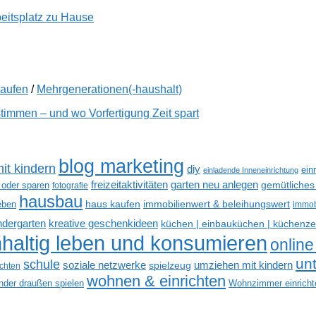
beitsplatz zu Hause
kaufen
/
Mehrgenerationen(-haushalt)
immen – und wo Vorfertigung Zeit spart
blog marketing
it kindern
diy
ein
einladende Inneneinrichtung
freizeitaktivitäten
garten neu anlegen
gemütliches
 oder sparen
fotografie
hausbau
haus kaufen
immobilienwert & beleihungswert
eben
immob
kreative geschenkideen
indergarten
küchen | einbauküchen | küchenze
haltig leben und konsumieren
online
un
schule
soziale netzwerke
umziehen mit kindern
spielzeug
ichten
wohnen & einrichten
inder draußen spielen
Wohnzimmer einricht