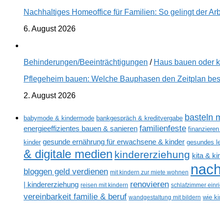
Nachhaltiges Homeoffice für Familien: So gelingt der Ar
6. August 2026
Behinderungen/Beeinträchtigungen
/
Haus bauen oder 
Pflegeheim bauen: Welche Bauphasen den Zeitplan best
2. August 2026
basteln m
babymode & kindermode
bankgespräch & kreditvergabe
familienfeste
energieeffizientes bauen & sanieren
finanzieren
gesunde ernährung für erwachsene & kinder
kinder
gesundes l
& digitale medien
kindererziehung
kita & k
nach
bloggen geld verdienen
mit kindern zur miete wohnen
renovieren
| kindererziehung
reisen mit kindern
schlafzimmer einr
vereinbarkeit familie & beruf
wandgestaltung mit bildern
wie k