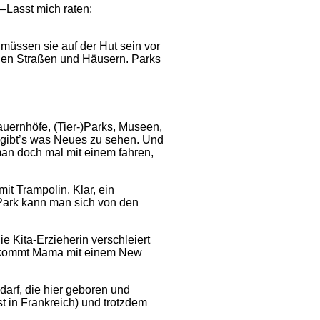
–Lasst mich raten:
 müssen sie auf der Hut sein vor
vielen Straßen und Häusern. Parks
auernhöfe, (Tier-)Parks, Museen,
r gibt’s was Neues zu sehen. Und
 man doch mal mit einem fahren,
t Trampolin. Klar, ein
 Park kann man sich von den
e Kita-Erzieherin verschleiert
ung kommt Mama mit einem New
 darf, die hier geboren und
t in Frankreich) und trotzdem