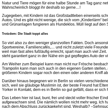
Natur und Tiere mögen für eine halbe Stunde am Tag ganz nett
Wahrscheinlich bloggt ihr deshalb so gerne…!
Zugegeben, mit Kindern ist das Großstadtleben einerseits sch
Autos. Und es gibt nicht wenige, die sich vom „Kinderlärm“ bel
und Grünanlagen fungieren als Hundeklos. Müll liegt auf den 
Trotzdem: Die Stadt toppt alles
So viel also zu den weniger glanzvollen Fakten. Doch ansonste
Sportvereine, Familiencafés,… und nicht zuletzt viele Freunde
weil man fast alles fußläufig erreicht, spart man auch viel Zei
steht garantiert ganz in der Nähe ein gut gepflegtes Auto der 
Am Weiher zum Beispiel kann man nicht nur Frösche beobachten
Trampolin kann man sich auch in den eigenen Garten stellen, 
größeren Kindern sogar noch den einen oder anderen Kniff a
Darüber hinaus begegnen wir in Berlin so vielen verschiedenen
sich, weil sie gläubige Muslimin ist, der beste Freund hat E
Yorker in Kontakt, dem es in Berlin so gut gefällt, dass er sic
Das Leben hier ist laut, bunt, frei und steckt voller frischer
aufgewachsen sind. Die nämlich wollen nicht mehr weg. Ich ha
nach dem Abschluss zurückgekehrt sind. Weshalb? –Sehnsucht.