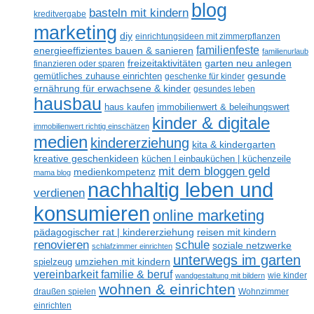
blog
basteln mit kindern
kreditvergabe
marketing
diy
einrichtungsideen mit zimmerpflanzen
familienfeste
energieeffizientes bauen & sanieren
familienurlaub
freizeitaktivitäten
garten neu anlegen
finanzieren oder sparen
gesunde
gemütliches zuhause einrichten
geschenke für kinder
ernährung für erwachsene & kinder
gesundes leben
hausbau
haus kaufen
immobilienwert & beleihungswert
kinder & digitale
immobilienwert richtig einschätzen
medien
kindererziehung
kita & kindergarten
kreative geschenkideen
küchen | einbauküchen | küchenzeile
mit dem bloggen geld
medienkompetenz
mama blog
nachhaltig leben und
verdienen
konsumieren
online marketing
reisen mit kindern
pädagogischer rat | kindererziehung
renovieren
schule
soziale netzwerke
schlafzimmer einrichten
unterwegs im garten
umziehen mit kindern
spielzeug
vereinbarkeit familie & beruf
wandgestaltung mit bildern
wie kinder
wohnen & einrichten
draußen spielen
Wohnzimmer
einrichten