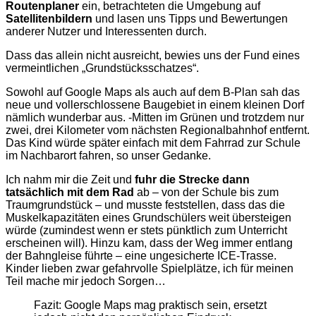
Routenplaner
ein, betrachteten die Umgebung auf
Satellitenbildern
und lasen uns Tipps und Bewertungen
anderer Nutzer und Interessenten durch.
Dass das allein nicht ausreicht, bewies uns der Fund eines
vermeintlichen „Grundstücksschatzes“.
Sowohl auf Google Maps als auch auf dem B-Plan sah das
neue und vollerschlossene Baugebiet in einem kleinen Dorf
nämlich wunderbar aus. -Mitten im Grünen und trotzdem nur
zwei, drei Kilometer vom nächsten Regionalbahnhof entfernt.
Das Kind würde später einfach mit dem Fahrrad zur Schule
im Nachbarort fahren, so unser Gedanke.
Ich nahm mir die Zeit und
fuhr die Strecke dann
tatsächlich mit dem Rad
ab – von der Schule bis zum
Traumgrundstück – und musste feststellen, dass das die
Muskelkapazitäten eines Grundschülers weit übersteigen
würde (zumindest wenn er stets pünktlich zum Unterricht
erscheinen will). Hinzu kam, dass der Weg immer entlang
der Bahngleise führte – eine ungesicherte ICE-Trasse.
Kinder lieben zwar gefahrvolle Spielplätze, ich für meinen
Teil mache mir jedoch Sorgen…
Fazit: Google Maps mag praktisch sein, ersetzt