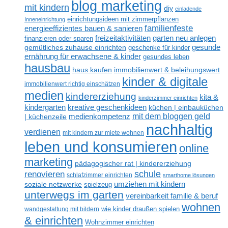
blog marketing
mit kindern
diy
einladende
einrichtungsideen mit zimmerpflanzen
Inneneinrichtung
familienfeste
energieeffizientes bauen & sanieren
freizeitaktivitäten
garten neu anlegen
finanzieren oder sparen
gesunde
gemütliches zuhause einrichten
geschenke für kinder
ernährung für erwachsene & kinder
gesundes leben
hausbau
haus kaufen
immobilienwert & beleihungswert
kinder & digitale
immobilienwert richtig einschätzen
medien
kindererziehung
kita &
kinderzimmer einrichten
kreative geschenkideen
kindergarten
küchen | einbauküchen
mit dem bloggen geld
medienkompetenz
| küchenzeile
nachhaltig
verdienen
mit kindern zur miete wohnen
leben und konsumieren
online
marketing
pädagogischer rat | kindererziehung
renovieren
schule
schlafzimmer einrichten
smarthome lösungen
umziehen mit kindern
soziale netzwerke
spielzeug
unterwegs im garten
vereinbarkeit familie & beruf
wohnen
wandgestaltung mit bildern
wie kinder draußen spielen
& einrichten
Wohnzimmer einrichten