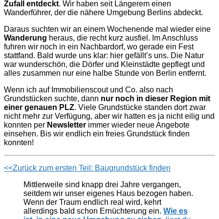
Zufall entdeckt
. Wir haben seit Längerem einen
Wanderführer, der die nähere Umgebung Berlins abdeckt.
Daraus suchten wir an einem Wochenende mal wieder eine
Wanderung
heraus, die recht kurz ausfiel. Im Anschluss
fuhren wir noch in ein Nachbardorf, wo gerade ein Fest
stattfand. Bald wurde uns klar: hier gefällt’s uns. Die Natur
war wunderschön, die Dörfer und Kleinstädte gepflegt und
alles zusammen nur eine halbe Stunde von Berlin entfernt.
Wenn ich auf Immobilienscout und Co. also nach
Grundstücken suchte, dann
nur noch in dieser Region mit
einer genauen PLZ
. Viele Grundstücke standen dort zwar
nicht mehr zur Verfügung, aber wir hatten es ja nicht eilig und
konnten per
Newsletter
immer wieder neue Angebote
einsehen. Bis wir endlich ein freies Grundstück finden
konnten!
<<Zurück zum ersten Teil: Baugrundstück finden
Mittlerweile sind knapp drei Jahre vergangen,
seitdem wir unser eigenes Haus bezogen haben.
Wenn der Traum endlich real wird, kehrt
allerdings bald schon Ernüchterung ein.
Wie es