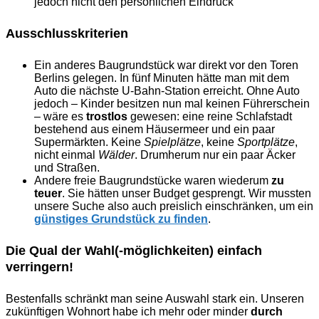
jedoch nicht den persönlichen Eindruck
Ausschlusskriterien
Ein anderes Baugrundstück war direkt vor den Toren
Berlins gelegen. In fünf Minuten hätte man mit dem
Auto die nächste U-Bahn-Station erreicht. Ohne Auto
jedoch – Kinder besitzen nun mal keinen Führerschein
– wäre es
trostlos
gewesen: eine reine Schlafstadt
bestehend aus einem Häusermeer und ein paar
Supermärkten. Keine
Spielplätze
, keine
Sportplätze
,
nicht einmal
Wälder
. Drumherum nur ein paar Äcker
und Straßen.
Andere freie Baugrundstücke waren wiederum
zu
teuer
. Sie hätten unser Budget gesprengt. Wir mussten
unsere Suche also auch preislich einschränken, um ein
günstiges Grundstück zu finden
.
Die Qual der Wahl(-möglichkeiten) einfach
verringern!
Bestenfalls schränkt man seine Auswahl stark ein. Unseren
zukünftigen Wohnort habe ich mehr oder minder
durch