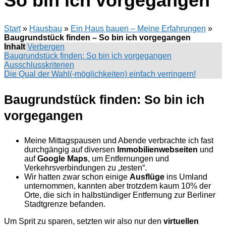
So bin ich vorgegangen
Start
»
Hausbau
»
Ein Haus bauen – Meine Erfahrungen
»
Baugrundstück finden – So bin ich vorgegangen
Inhalt
Verbergen
Baugrundstück finden: So bin ich vorgegangen
Ausschlusskriterien
Die Qual der Wahl(-möglichkeiten) einfach verringern!
Baugrundstück finden: So bin ich
vorgegangen
Meine Mittagspausen und Abende verbrachte ich fast
durchgängig auf diversen
Immobilienwebseiten
und
auf
Google Maps
, um Entfernungen und
Verkehrsverbindungen zu „testen“.
Wir hatten zwar schon einige
Ausflüge
ins Umland
unternommen, kannten aber trotzdem kaum 10% der
Orte, die sich in halbstündiger Entfernung zur Berliner
Stadtgrenze befanden.
Um Sprit zu sparen, setzten wir also nur den
virtuellen